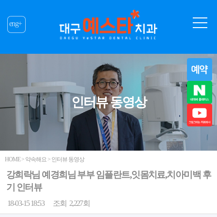
eng+
인터뷰 동영상
HOME > 약속해요 > 인터뷰 동영상
강희락님 예경희님 부부 임플란트,잇몸치료,치아미백 후
기 인터뷰
18-03-15 18:53
조회
2,227회