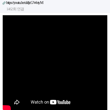
https://youtu.be/uIdjcGWotyM
1462회 연결