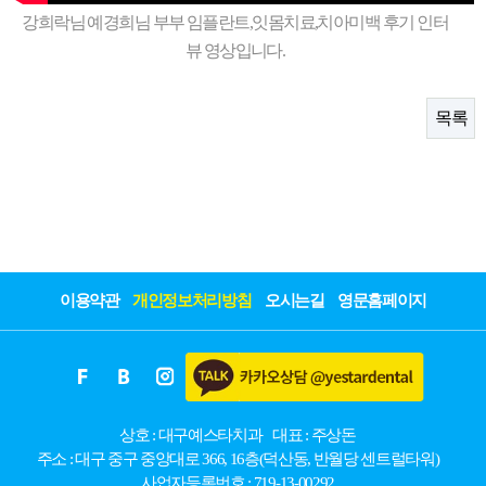
강희락님 예경희님 부부 임플란트,잇몸치료,치아미백 후기 인터
뷰 영상입니다.
목록
이용약관
개인정보처리방침
오시는길
영문홈페이지
상호 : 대구예스타치과
대표 : 주상돈
주소 : 대구 중구 중앙대로 366, 16층(덕산동, 반월당 센트럴타워)
사업자등록번호 : 719-13-00292