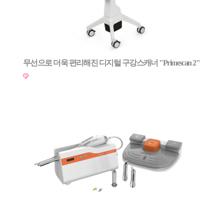
무선으로 더욱 편리해진 디지털 구강스캐너 "Primescan 2"