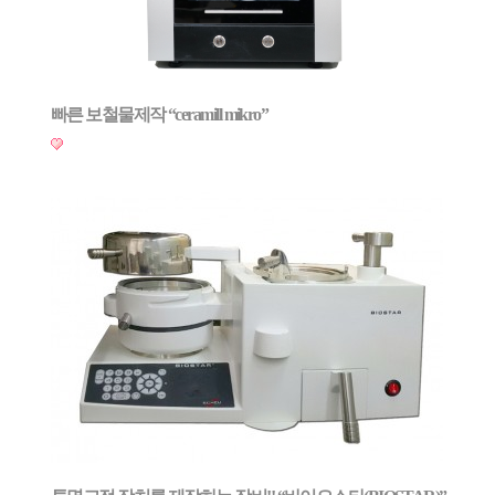
​빠른 보철물제작 “ceramill mikro”