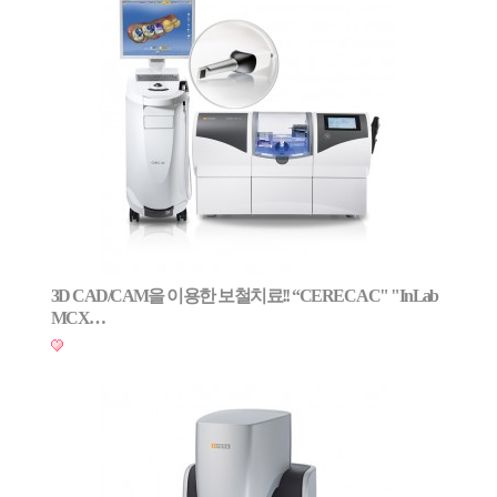
3D CAD/CAM을 이용한 보철치료!! “CEREC AC" "InLab
MCX…