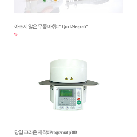
아프지 않은 무통 마취!! “ QuickSleeper5”
당일 크라운 제작!! Programat p300