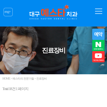
eng+
진료장비
HOME > 예스타의 전문가들 > 진료장비
Total 18건
1 페이지