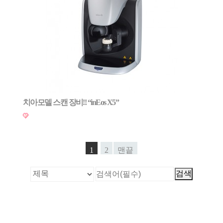
치아모델 스캔 장비!! “inEos X5”
1
2
맨끝