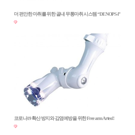
더 편안한 마취를 위한 골내 무통마취 시스템 “DENOPS-i”
코로나19 확산 방지와 감염예방을 위한 Free arm Arteo!!