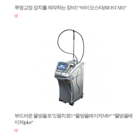
투명교정 장치를 제작하는 장비!! “바이오스타(BIOSTAR)”
부드러운 물방울로 잇몸치료!! “물방울레이저MD“ ”물방울레
이저iplus“