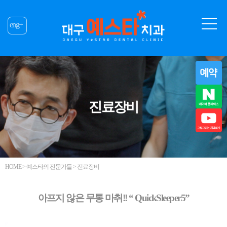
eng+
진료장비
HOME > 예스타의 전문가들 > 진료장비
아프지 않은 무통 마취!! “ QuickSleeper5”