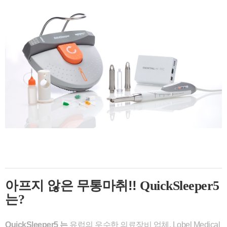
본문
아프지 않은 무통마취!!
QuickSleeper5
는?
QuickSleeper5 는
유럽의 우수한 의료장비 업체, Lobel Medical